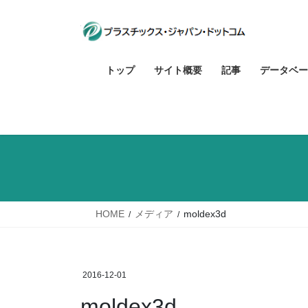
コ
ナ
ン
ビ
テ
ゲ
ン
ー
トップ
サイト概要
記事
データベー
ツ
シ
へ
ョ
ス
ン
キ
に
ッ
移
プ
動
HOME
メディア
moldex3d
2016-12-01
moldex3d