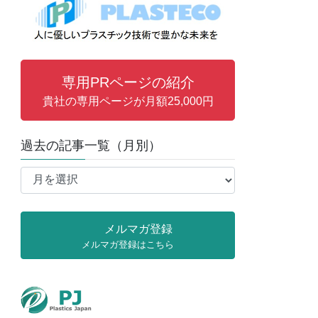
専用PRページの紹介
貴社の専用ページが月額25,000円
過去の記事一覧（月別）
過
去
の
記
メルマガ登録
事
メルマガ登録はこちら
一
覧
（月
別）