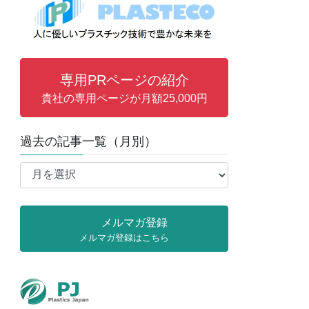
専用PRページの紹介
貴社の専用ページが月額25,000円
過去の記事一覧（月別）
過
去
の
記
メルマガ登録
事
メルマガ登録はこちら
一
覧
（月
別）