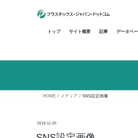
コ
ナ
ン
ビ
テ
ゲ
ン
ー
トップ
サイト概要
記事
データベー
ツ
シ
へ
ョ
ス
ン
キ
に
ッ
移
プ
動
HOME
メディア
SNS設定画像
2019-11-20
SNS設定画像