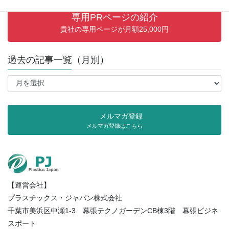
専用PRページの紹介
貴社の専用ページが月額25,000円
過去の記事一覧（月別）
過
去
の
記
メルマガ登録
事
メルマガ登録はこちら
一
覧
（月
別）
【運営会社】
プラスチックス・ジャパン株式会社
千葉市美浜区中瀬1-3 幕張テクノガーデンCB棟3階 幕張ビジネ
スポート