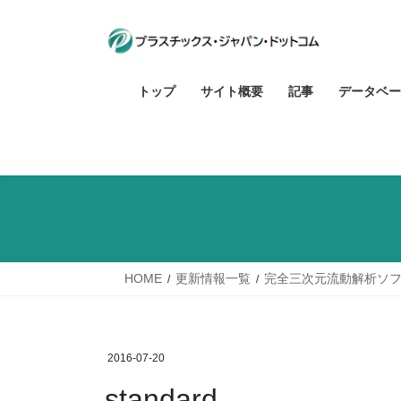
コ
ナ
ン
ビ
テ
ゲ
ン
ー
トップ
サイト概要
記事
データベー
ツ
シ
へ
ョ
ス
ン
キ
に
ッ
移
プ
動
HOME
更新情報一覧
完全三次元流動解析ソフト
2016-07-20
standard