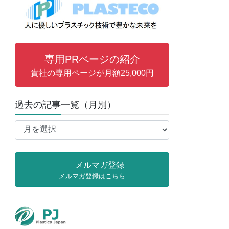
専用PRページの紹介
貴社の専用ページが月額25,000円
過去の記事一覧（月別）
過
去
の
記
メルマガ登録
事
メルマガ登録はこちら
一
覧
（月
別）