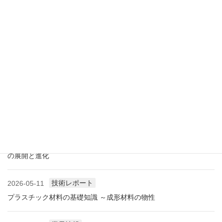
アメリカ成形業界状況（2026.07) ―雑誌から垣間見る―
展示会情報
2026-07-18
展示会レポート 人とくるまのテクノロジー展2026 YOKOHAMA
に見る自動車用プラスチック材料・樹脂部品の動向
業界情報
2026-06-10
アメリカ成形業界状況（2026.06) ―雑誌から垣間見る―
展示会情報
2026-06-09
展示会レポート NEW環境展2026 プラスチックリサイクル技術
の展開と進化
技術レポート
2026-05-11
プラスチック材料の基礎知識 ～成形材料の物性