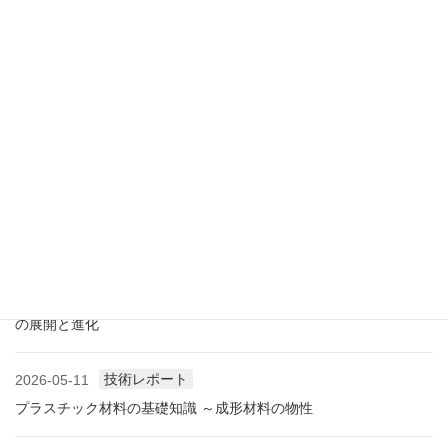
アメリカ成形業界状況（2026.07) ―雑誌から垣間見る―
展示会情報
2026-07-18
展示会レポート 人とくるまのテクノロジー展2026 YOKOHAMA
に見る自動車用プラスチック材料・樹脂部品の動向
業界情報
2026-06-10
アメリカ成形業界状況（2026.06) ―雑誌から垣間見る―
展示会情報
2026-06-09
展示会レポート NEW環境展2026 プラスチックリサイクル技術
の展開と進化
技術レポート
2026-05-11
プラスチック材料の基礎知識 ～成形材料の物性