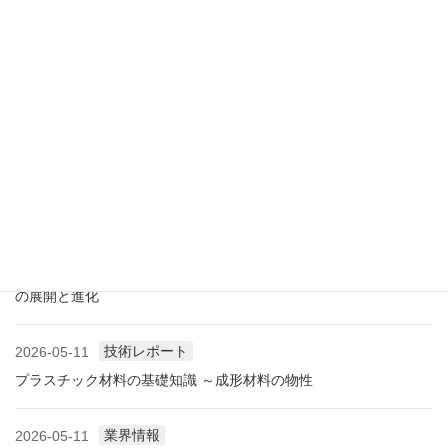
展示会情報
2026-07-18
展示会レポート 人とくるまのテクノロジー展2026 YOKOHAMA
に見る自動車用プラスチック材料・樹脂部品の動向
業界情報
2026-06-10
アメリカ成形業界状況（2026.06) ―雑誌から垣間見る―
展示会情報
2026-06-09
展示会レポート NEW環境展2026 プラスチックリサイクル技術
の展開と進化
技術レポート
2026-05-11
プラスチック材料の基礎知識 ～成形材料の物性
業界情報
2026-05-11