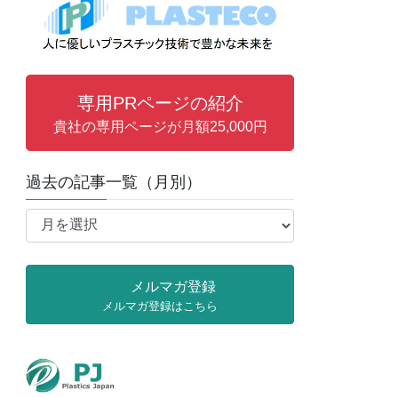
専用PRページの紹介
貴社の専用ページが月額25,000円
過去の記事一覧（月別）
過
去
の
記
メルマガ登録
事
メルマガ登録はこちら
一
覧
（月
別）