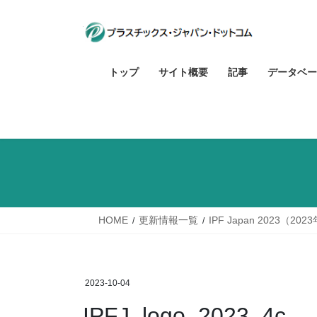
コ
ナ
ン
ビ
テ
ゲ
ン
ー
トップ
サイト概要
記事
データベー
ツ
シ
へ
ョ
ス
ン
キ
に
ッ
移
プ
動
HOME
更新情報一覧
IPF Japan 2023
2023-10-04
IPFJ_logo_2023_4c