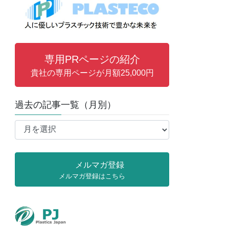
専用PRページの紹介
貴社の専用ページが月額25,000円
過去の記事一覧（月別）
過
去
の
記
メルマガ登録
事
メルマガ登録はこちら
一
覧
（月
別）