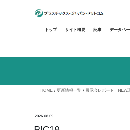
コ
ナ
ン
ビ
テ
ゲ
ン
ー
トップ
サイト概要
記事
データベー
ツ
シ
へ
ョ
ス
ン
キ
に
ッ
移
プ
動
HOME
更新情報一覧
展示会レポート NEW
2026-06-09
PIC19