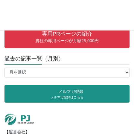
専用PRページの紹介
貴社の専用ページが月額25,000円
過去の記事一覧（月別）
過
去
の
記
メルマガ登録
事
メルマガ登録はこちら
一
覧
（月
別）
【運営会社】