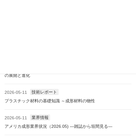
展示会情報
2026-07-18
展示会レポート 人とくるまのテクノロジー展2026 YOKOHAMA
に見る自動車用プラスチック材料・樹脂部品の動向
業界情報
2026-06-10
アメリカ成形業界状況（2026.06) ―雑誌から垣間見る―
展示会情報
2026-06-09
展示会レポート NEW環境展2026 プラスチックリサイクル技術
の展開と進化
技術レポート
2026-05-11
プラスチック材料の基礎知識 ～成形材料の物性
業界情報
2026-05-11
アメリカ成形業界状況（2026.05) ―雑誌から垣間見る―