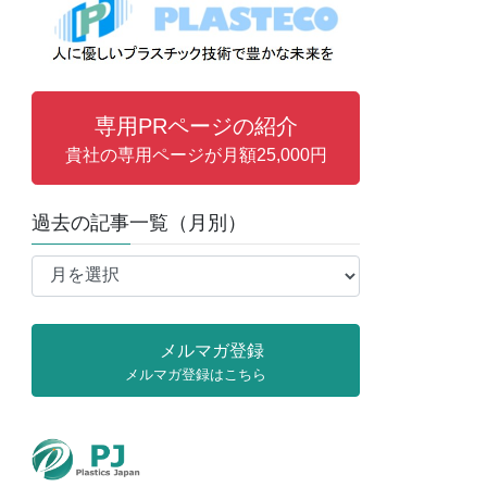
専用PRページの紹介
貴社の専用ページが月額25,000円
過去の記事一覧（月別）
過
去
の
記
メルマガ登録
事
メルマガ登録はこちら
一
覧
（月
別）