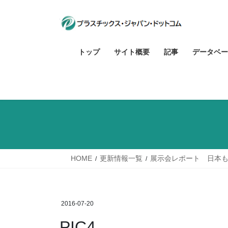
コ
ナ
ン
ビ
テ
ゲ
ン
ー
トップ
サイト概要
記事
データベー
ツ
シ
へ
ョ
ス
ン
キ
に
ッ
移
プ
動
HOME
更新情報一覧
展示会レポート 日本も
2016-07-20
PIC4