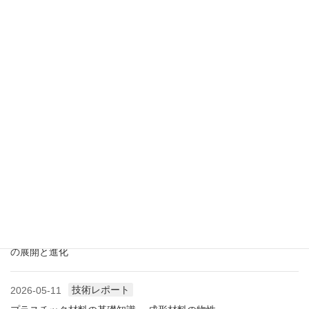
業界情報
2026-07-18
アメリカ成形業界状況（2026.07) ―雑誌から垣間見る―
展示会情報
2026-07-18
展示会レポート 人とくるまのテクノロジー展2026 YOKOHAMA
に見る自動車用プラスチック材料・樹脂部品の動向
業界情報
2026-06-10
アメリカ成形業界状況（2026.06) ―雑誌から垣間見る―
展示会情報
2026-06-09
展示会レポート NEW環境展2026 プラスチックリサイクル技術
の展開と進化
技術レポート
2026-05-11