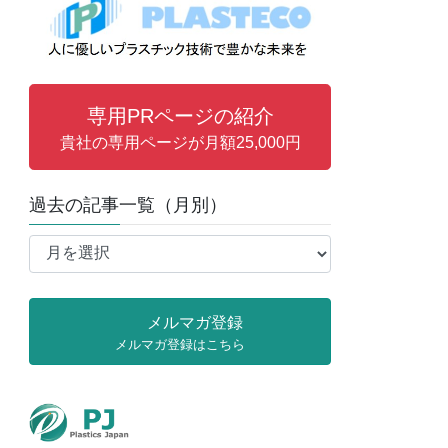
専用PRページの紹介
貴社の専用ページが月額25,000円
過去の記事一覧（月別）
過
去
の
記
メルマガ登録
事
メルマガ登録はこちら
一
覧
（月
別）