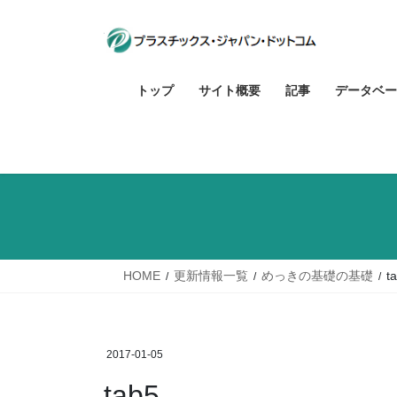
コ
ナ
ン
ビ
テ
ゲ
ン
ー
トップ
サイト概要
記事
データベー
ツ
シ
へ
ョ
ス
ン
キ
に
ッ
移
プ
動
HOME
更新情報一覧
めっきの基礎の基礎
t
2017-01-05
tab5