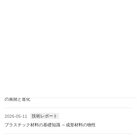
アメリカ成形業界状況（2026.07) ―雑誌から垣間見る―
展示会情報
2026-07-18
展示会レポート 人とくるまのテクノロジー展2026 YOKOHAMA
に見る自動車用プラスチック材料・樹脂部品の動向
業界情報
2026-06-10
アメリカ成形業界状況（2026.06) ―雑誌から垣間見る―
展示会情報
2026-06-09
展示会レポート NEW環境展2026 プラスチックリサイクル技術
の展開と進化
技術レポート
2026-05-11
プラスチック材料の基礎知識 ～成形材料の物性