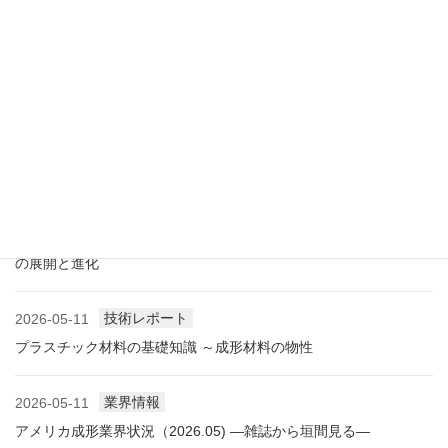
展示会情報
2026-07-18
展示会レポート 人とくるまのテクノロジー展2026 YOKOHAMA
に見る自動車用プラスチック材料・樹脂部品の動向
業界情報
2026-06-10
アメリカ成形業界状況（2026.06) ―雑誌から垣間見る―
展示会情報
2026-06-09
展示会レポート NEW環境展2026 プラスチックリサイクル技術
の展開と進化
技術レポート
2026-05-11
プラスチック材料の基礎知識 ～成形材料の物性
業界情報
2026-05-11
アメリカ成形業界状況（2026.05) ―雑誌から垣間見る―