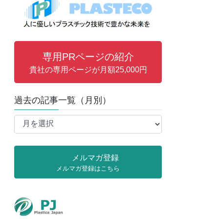
専用PRページの紹介
貴社の専用ページが月額25,000円
過去の記事一覧（月別）
過
去
の
記
メルマガ登録
事
メルマガ登録はこちら
一
覧
（月
別）