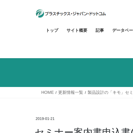
コ
ナ
ン
ビ
テ
ゲ
ン
ー
トップ
サイト概要
記事
データベー
ツ
シ
へ
ョ
ス
ン
キ
に
ッ
移
プ
動
HOME
更新情報一覧
製品設計の「キモ」セミ
2019-01-21
セミナー案内書申込書(20