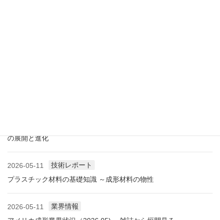
展示会情報
2026-07-18
展示会レポート 人とくるまのテクノロジー展2026 YOKOHAMA
に見る自動車用プラスチック材料・樹脂部品の動向
業界情報
2026-06-10
アメリカ成形業界状況（2026.06) ―雑誌から垣間見る―
展示会情報
2026-06-09
展示会レポート NEW環境展2026 プラスチックリサイクル技術
の展開と進化
技術レポート
2026-05-11
プラスチック材料の基礎知識 ～成形材料の物性
業界情報
2026-05-11