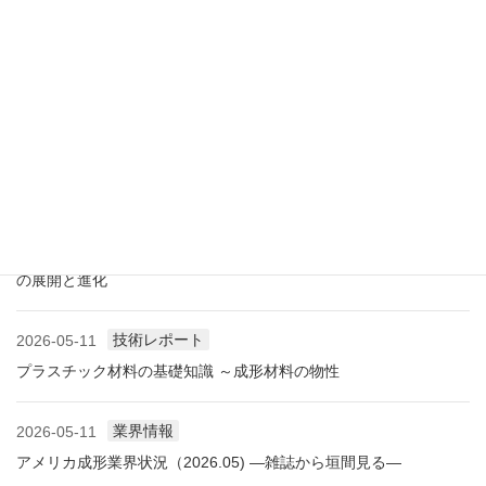
展示会情報
2026-07-18
展示会レポート 人とくるまのテクノロジー展2026 YOKOHAMA
に見る自動車用プラスチック材料・樹脂部品の動向
業界情報
2026-06-10
アメリカ成形業界状況（2026.06) ―雑誌から垣間見る―
展示会情報
2026-06-09
展示会レポート NEW環境展2026 プラスチックリサイクル技術
の展開と進化
技術レポート
2026-05-11
プラスチック材料の基礎知識 ～成形材料の物性
業界情報
2026-05-11
アメリカ成形業界状況（2026.05) ―雑誌から垣間見る―