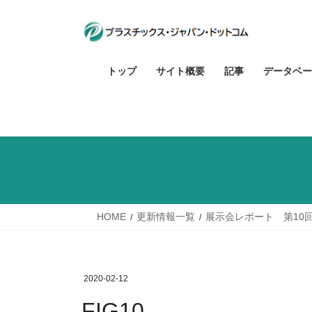
コ
ナ
ン
ビ
テ
ゲ
ン
ー
トップ
サイト概要
記事
データベー
ツ
シ
へ
ョ
ス
ン
キ
に
ッ
移
プ
動
HOME
更新情報一覧
展示会レポート 第10
2020-02-12
FIG10