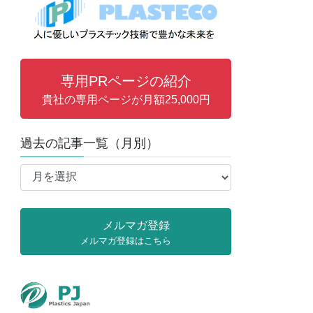
専用PRページの紹介
貴社の専用ページが月額25,000円
過去の記事一覧（月別）
過
去
の
記
メルマガ登録
事
メルマガ登録はこちら
一
覧
（月
別）