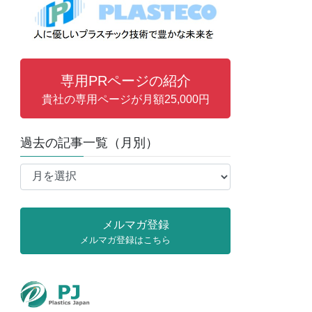
専用PRページの紹介
貴社の専用ページが月額25,000円
過去の記事一覧（月別）
過
去
の
記
メルマガ登録
事
メルマガ登録はこちら
一
覧
（月
別）