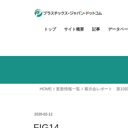
コ
ナ
ン
ビ
テ
ゲ
ン
ー
トップ
サイト概要
記事
データベー
ツ
シ
へ
ョ
ス
ン
キ
に
ッ
移
プ
動
HOME
更新情報一覧
展示会レポート 第10
2020-02-12
FIG14