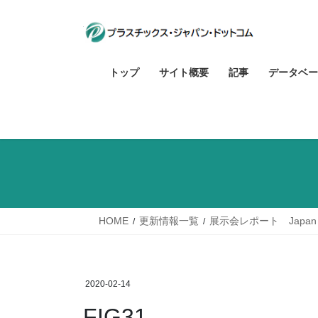
コ
ナ
ン
ビ
テ
ゲ
ン
ー
トップ
サイト概要
記事
データベー
ツ
シ
へ
ョ
ス
ン
キ
に
ッ
移
プ
動
HOME
更新情報一覧
展示会レポート Japan 
2020-02-14
FIG31