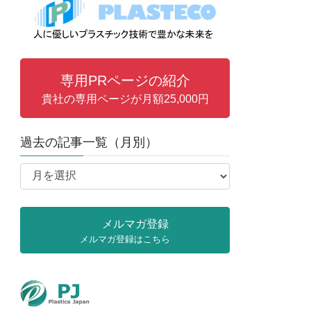
専用PRページの紹介
貴社の専用ページが月額25,000円
過去の記事一覧（月別）
過
去
の
記
メルマガ登録
事
メルマガ登録はこちら
一
覧
（月
別）