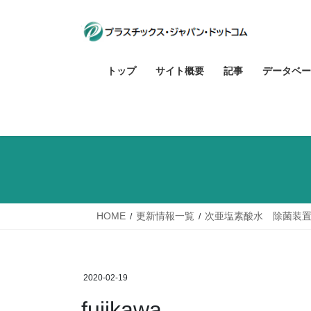
コ
ナ
ン
ビ
テ
ゲ
ン
ー
トップ
サイト概要
記事
データベー
ツ
シ
へ
ョ
ス
ン
キ
に
ッ
移
プ
動
HOME
更新情報一覧
次亜塩素酸水 除菌装
2020-02-19
fujikawa