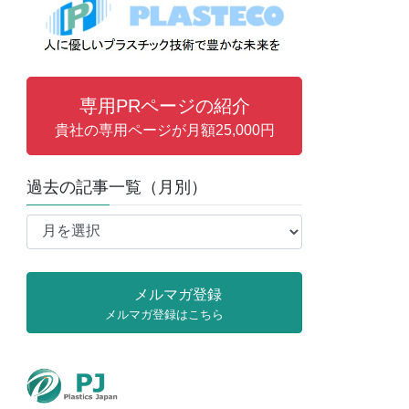
専用PRページの紹介
貴社の専用ページが月額25,000円
過去の記事一覧（月別）
過
去
の
記
メルマガ登録
事
メルマガ登録はこちら
一
覧
（月
別）