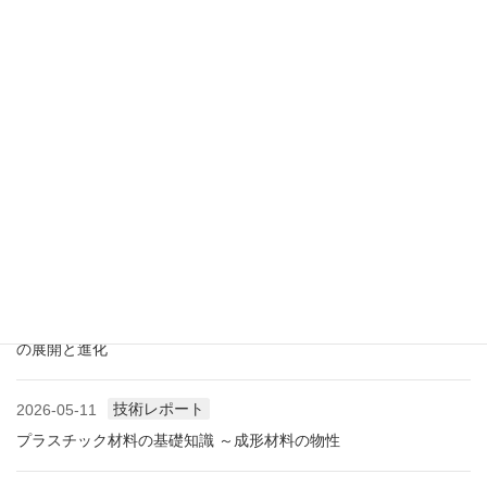
アメリカ成形業界状況（2026.07) ―雑誌から垣間見る―
展示会情報
2026-07-18
展示会レポート 人とくるまのテクノロジー展2026 YOKOHAMA
に見る自動車用プラスチック材料・樹脂部品の動向
業界情報
2026-06-10
アメリカ成形業界状況（2026.06) ―雑誌から垣間見る―
展示会情報
2026-06-09
展示会レポート NEW環境展2026 プラスチックリサイクル技術
の展開と進化
技術レポート
2026-05-11
プラスチック材料の基礎知識 ～成形材料の物性