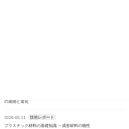
業界情報
2026-07-18
アメリカ成形業界状況（2026.07) ―雑誌から垣間見る―
展示会情報
2026-07-18
展示会レポート 人とくるまのテクノロジー展2026 YOKOHAMA
に見る自動車用プラスチック材料・樹脂部品の動向
業界情報
2026-06-10
アメリカ成形業界状況（2026.06) ―雑誌から垣間見る―
展示会情報
2026-06-09
展示会レポート NEW環境展2026 プラスチックリサイクル技術
の展開と進化
技術レポート
2026-05-11
プラスチック材料の基礎知識 ～成形材料の物性