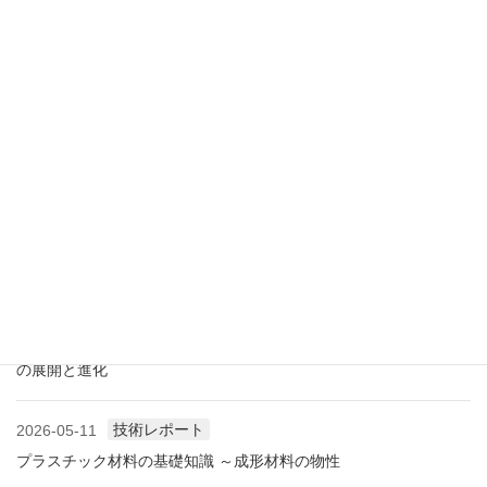
業界情報
2026-07-18
アメリカ成形業界状況（2026.07) ―雑誌から垣間見る―
展示会情報
2026-07-18
展示会レポート 人とくるまのテクノロジー展2026 YOKOHAMA
に見る自動車用プラスチック材料・樹脂部品の動向
業界情報
2026-06-10
アメリカ成形業界状況（2026.06) ―雑誌から垣間見る―
展示会情報
2026-06-09
展示会レポート NEW環境展2026 プラスチックリサイクル技術
の展開と進化
技術レポート
2026-05-11
プラスチック材料の基礎知識 ～成形材料の物性