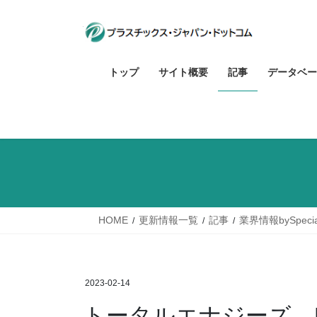
コ
ナ
ン
ビ
テ
ゲ
ン
ー
トップ
サイト概要
記事
データベー
ツ
シ
へ
ョ
ス
ン
キ
に
ッ
移
プ
動
HOME
更新情報一覧
記事
業界情報bySpecia
2023-02-14
トータルエナジーズ、N