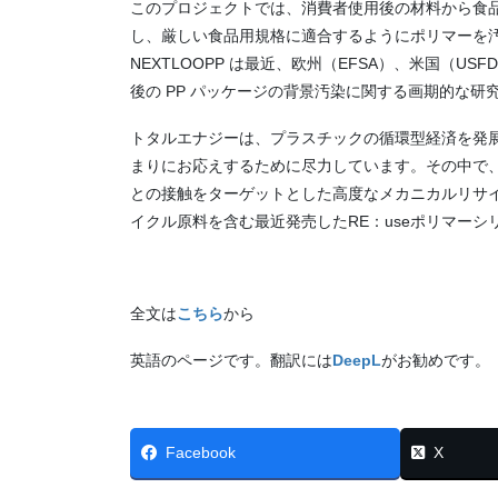
このプロジェクトでは、消費者使用後の材料から食
し、厳しい食品用規格に適合するようにポリマーを
NEXTLOOPP は最近、欧州（EFSA）、米国（U
後の PP パッケージの背景汚染に関する画期的な研
トタルエナジーは、プラスチックの循環型経済を発
まりにお応えするために尽力しています。その中で
との接触をターゲットとした高度なメカニカルリサ
イクル原料を含む最近発売したRE：useポリマー
全文は
こちら
から
英語のページです。翻訳には
DeepL
がお勧めです。
Facebook
X