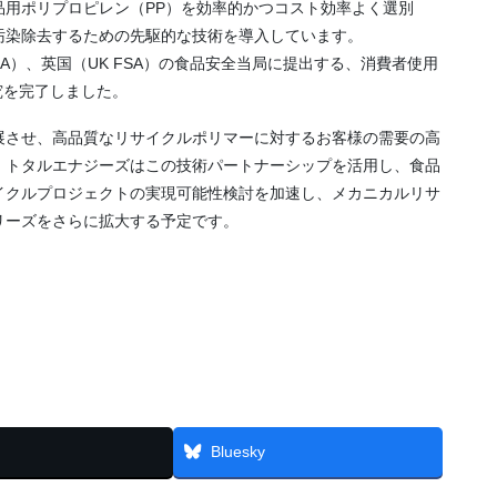
品用ポリプロピレン（PP）を効率的かつコスト効率よく選別
汚染除去するための先駆的な技術を導入しています。
SFDA）、英国（UK FSA）の食品安全当局に提出する、消費者使用
究を完了しました。
展させ、高品質なリサイクルポリマーに対するお客様の需要の高
、トタルエナジーズはこの技術パートナーシップを活用し、食品
イクルプロジェクトの実現可能性検討を加速し、メカニカルリサ
シリーズをさらに拡大する予定です。
Bluesky