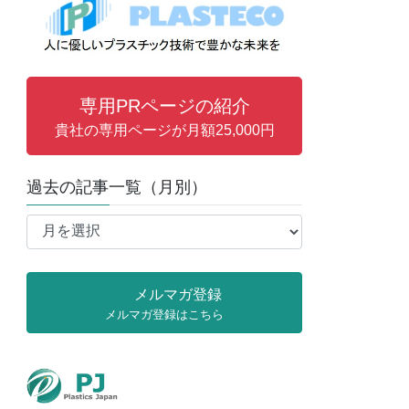
専用PRページの紹介
貴社の専用ページが月額25,000円
過去の記事一覧（月別）
過
去
の
記
メルマガ登録
事
メルマガ登録はこちら
一
覧
（月
別）