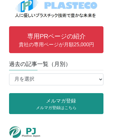
専用PRページの紹介
貴社の専用ページが月額25,000円
過去の記事一覧（月別）
過
去
の
記
メルマガ登録
事
メルマガ登録はこちら
一
覧
（月
別）