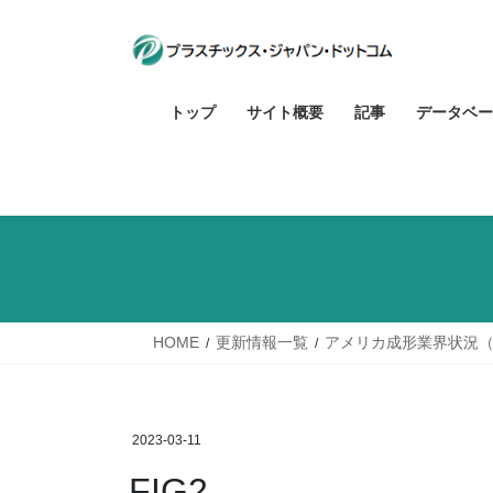
コ
ナ
ン
ビ
テ
ゲ
ン
ー
トップ
サイト概要
記事
データベー
ツ
シ
へ
ョ
ス
ン
キ
に
ッ
移
プ
動
HOME
更新情報一覧
アメリカ成形業界状況（2
2023-03-11
FIG2