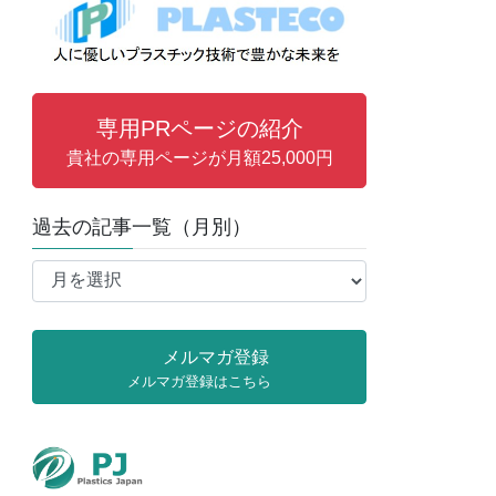
専用PRページの紹介
貴社の専用ページが月額25,000円
過去の記事一覧（月別）
過
去
の
記
メルマガ登録
事
メルマガ登録はこちら
一
覧
（月
別）