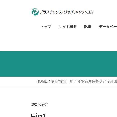
コ
ナ
ン
ビ
テ
ゲ
ン
ー
トップ
サイト概要
記事
データベー
ツ
シ
へ
ョ
ス
ン
キ
に
ッ
移
プ
動
HOME
更新情報一覧
金型温度調整器と冷却
2024-02-07
Fig1