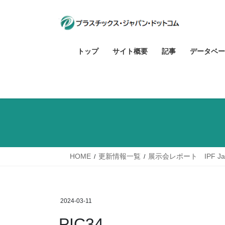
コ
ナ
ン
ビ
テ
ゲ
ン
ー
トップ
サイト概要
記事
データベー
ツ
シ
へ
ョ
ス
ン
キ
に
ッ
移
プ
動
HOME
更新情報一覧
展示会レポート IPF J
2024-03-11
PIC34