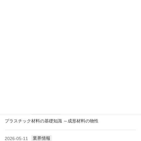
展示会情報
2026-07-18
展示会レポート 人とくるまのテクノロジー展2026 YOKOHAMA
に見る自動車用プラスチック材料・樹脂部品の動向
業界情報
2026-06-10
アメリカ成形業界状況（2026.06) ―雑誌から垣間見る―
展示会情報
2026-06-09
展示会レポート NEW環境展2026 プラスチックリサイクル技術
の展開と進化
技術レポート
2026-05-11
プラスチック材料の基礎知識 ～成形材料の物性
業界情報
2026-05-11