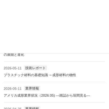
展示会レポート 人とくるまのテクノロジー展2026 YOKOHAMA
に見る自動車用プラスチック材料・樹脂部品の動向
業界情報
2026-06-10
アメリカ成形業界状況（2026.06) ―雑誌から垣間見る―
展示会情報
2026-06-09
展示会レポート NEW環境展2026 プラスチックリサイクル技術
の展開と進化
技術レポート
2026-05-11
プラスチック材料の基礎知識 ～成形材料の物性
業界情報
2026-05-11
アメリカ成形業界状況（2026.05) ―雑誌から垣間見る―
業界情報