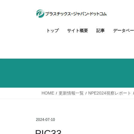
コ
ナ
ン
ビ
テ
ゲ
ン
ー
トップ
サイト概要
記事
データベー
ツ
シ
へ
ョ
ス
ン
キ
に
ッ
移
プ
動
HOME
更新情報一覧
NPE2024視察レポート
2024-07-10
PIC33