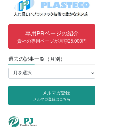
専用PRページの紹介
貴社の専用ページが月額25,000円
過去の記事一覧（月別）
過
去
の
記
メルマガ登録
事
メルマガ登録はこちら
一
覧
（月
別）