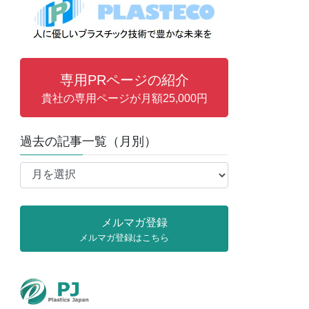
専用PRページの紹介
貴社の専用ページが月額25,000円
過去の記事一覧（月別）
過
去
の
記
メルマガ登録
事
メルマガ登録はこちら
一
覧
（月
別）