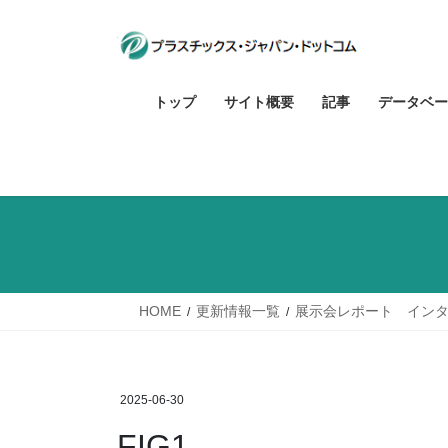
コ
ナ
ン
ビ
テ
ゲ
ン
ー
トップ
サイト概要
記事
データベー
ツ
シ
へ
ョ
ス
ン
キ
に
ッ
移
プ
動
HOME
更新情報一覧
展示会レポート インタ
2025-06-30
FIG1