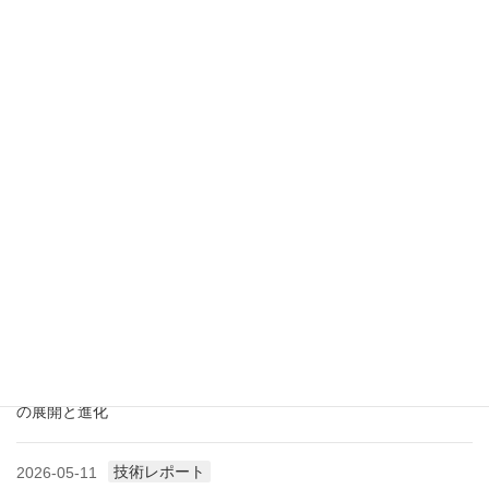
最近の投稿
業界情報
2026-07-18
アメリカ成形業界状況（2026.07) ―雑誌から垣間見る―
展示会情報
2026-07-18
展示会レポート 人とくるまのテクノロジー展2026 YOKOHAMA
に見る自動車用プラスチック材料・樹脂部品の動向
業界情報
2026-06-10
アメリカ成形業界状況（2026.06) ―雑誌から垣間見る―
展示会情報
2026-06-09
展示会レポート NEW環境展2026 プラスチックリサイクル技術
の展開と進化
技術レポート
2026-05-11