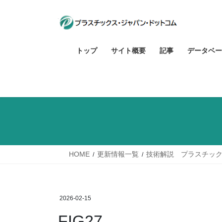
コ
ナ
ン
ビ
テ
ゲ
ン
ー
トップ
サイト概要
記事
データベー
ツ
シ
へ
ョ
ス
ン
キ
に
ッ
移
プ
動
HOME
更新情報一覧
技術解説 プラスチック
2026-02-15
FIG27