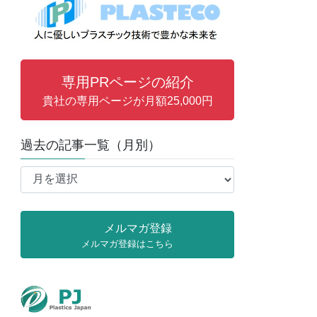
専用PRページの紹介
貴社の専用ページが月額25,000円
過去の記事一覧（月別）
過
去
の
記
メルマガ登録
事
メルマガ登録はこちら
一
覧
（月
別）