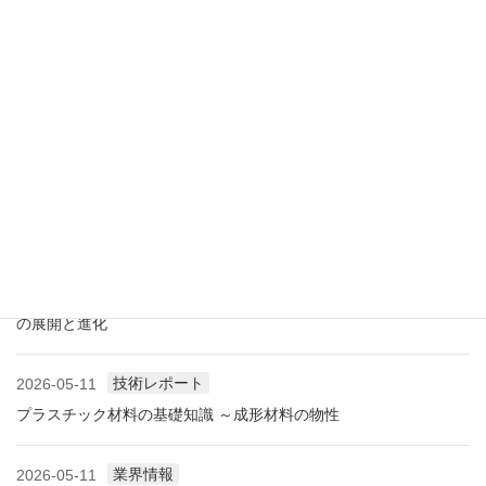
展示会情報
2026-07-18
展示会レポート 人とくるまのテクノロジー展2026 YOKOHAMA
に見る自動車用プラスチック材料・樹脂部品の動向
業界情報
2026-06-10
アメリカ成形業界状況（2026.06) ―雑誌から垣間見る―
展示会情報
2026-06-09
展示会レポート NEW環境展2026 プラスチックリサイクル技術
の展開と進化
技術レポート
2026-05-11
プラスチック材料の基礎知識 ～成形材料の物性
業界情報
2026-05-11