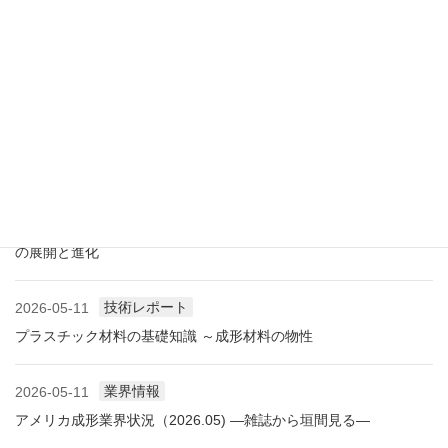
展示会情報
2026-07-18
展示会レポート 人とくるまのテクノロジー展2026 YOKOHAMA
に見る自動車用プラスチック材料・樹脂部品の動向
業界情報
2026-06-10
アメリカ成形業界状況（2026.06) ―雑誌から垣間見る―
展示会情報
2026-06-09
展示会レポート NEW環境展2026 プラスチックリサイクル技術
の展開と進化
技術レポート
2026-05-11
プラスチック材料の基礎知識 ～成形材料の物性
業界情報
2026-05-11
アメリカ成形業界状況（2026.05) ―雑誌から垣間見る―