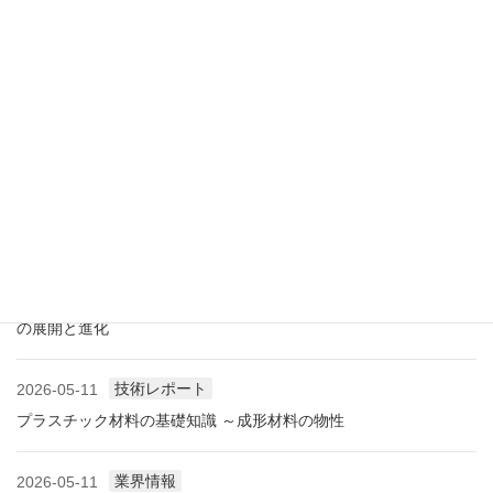
展示会情報
2026-07-18
展示会レポート 人とくるまのテクノロジー展2026 YOKOHAMA
に見る自動車用プラスチック材料・樹脂部品の動向
業界情報
2026-06-10
アメリカ成形業界状況（2026.06) ―雑誌から垣間見る―
展示会情報
2026-06-09
展示会レポート NEW環境展2026 プラスチックリサイクル技術
の展開と進化
技術レポート
2026-05-11
プラスチック材料の基礎知識 ～成形材料の物性
業界情報
2026-05-11