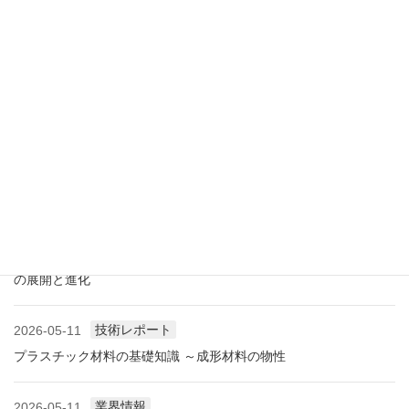
アメリカ成形業界状況（2026.07) ―雑誌から垣間見る―
展示会情報
2026-07-18
展示会レポート 人とくるまのテクノロジー展2026 YOKOHAMA
に見る自動車用プラスチック材料・樹脂部品の動向
業界情報
2026-06-10
アメリカ成形業界状況（2026.06) ―雑誌から垣間見る―
展示会情報
2026-06-09
展示会レポート NEW環境展2026 プラスチックリサイクル技術
の展開と進化
技術レポート
2026-05-11
プラスチック材料の基礎知識 ～成形材料の物性
業界情報
2026-05-11