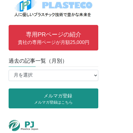
専用PRページの紹介
貴社の専用ページが月額25,000円
過去の記事一覧（月別）
過
去
の
記
メルマガ登録
事
メルマガ登録はこちら
一
覧
（月
別）