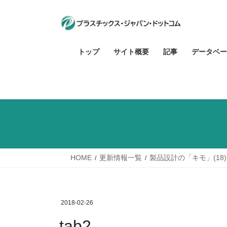
コ
ナ
ン
ビ
テ
ゲ
ン
ー
トップ
サイト概要
記事
データベー
ツ
シ
へ
ョ
ス
ン
キ
に
ッ
移
プ
動
HOME
更新情報一覧
製品設計の「キモ」(1
2018-02-26
tab2