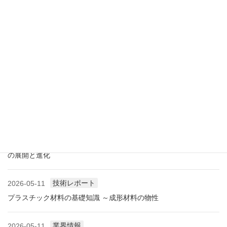
アメリカ成形業界状況（2026.07) ―雑誌から垣間見る―
展示会情報
2026-07-18
展示会レポート 人とくるまのテクノロジー展2026 YOKOHAMA
に見る自動車用プラスチック材料・樹脂部品の動向
業界情報
2026-06-10
アメリカ成形業界状況（2026.06) ―雑誌から垣間見る―
展示会情報
2026-06-09
展示会レポート NEW環境展2026 プラスチックリサイクル技術
の展開と進化
技術レポート
2026-05-11
プラスチック材料の基礎知識 ～成形材料の物性
業界情報
2026-05-11