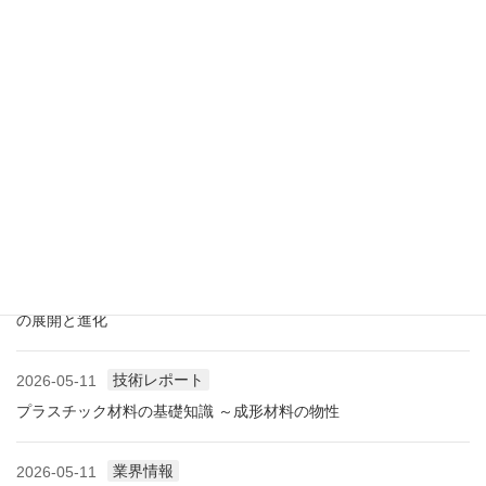
展示会情報
2026-07-18
展示会レポート 人とくるまのテクノロジー展2026 YOKOHAMA
に見る自動車用プラスチック材料・樹脂部品の動向
業界情報
2026-06-10
アメリカ成形業界状況（2026.06) ―雑誌から垣間見る―
展示会情報
2026-06-09
展示会レポート NEW環境展2026 プラスチックリサイクル技術
の展開と進化
技術レポート
2026-05-11
プラスチック材料の基礎知識 ～成形材料の物性
業界情報
2026-05-11