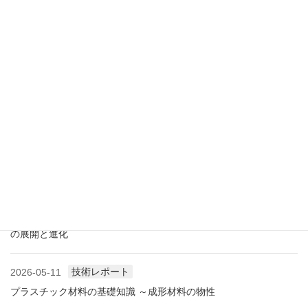
業界情報
2026-07-18
アメリカ成形業界状況（2026.07) ―雑誌から垣間見る―
展示会情報
2026-07-18
展示会レポート 人とくるまのテクノロジー展2026 YOKOHAMA
に見る自動車用プラスチック材料・樹脂部品の動向
業界情報
2026-06-10
アメリカ成形業界状況（2026.06) ―雑誌から垣間見る―
展示会情報
2026-06-09
展示会レポート NEW環境展2026 プラスチックリサイクル技術
の展開と進化
技術レポート
2026-05-11
プラスチック材料の基礎知識 ～成形材料の物性