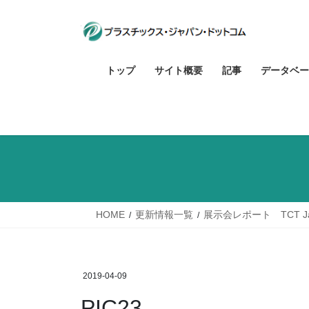
コ
ナ
ン
ビ
テ
ゲ
ン
ー
トップ
サイト概要
記事
データベー
ツ
シ
へ
ョ
ス
ン
キ
に
ッ
移
プ
動
HOME
更新情報一覧
展示会レポート TCT Jap
2019-04-09
PIC23