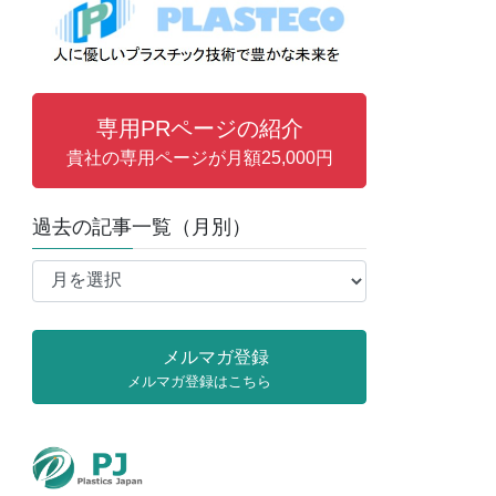
専用PRページの紹介
貴社の専用ページが月額25,000円
過去の記事一覧（月別）
過
去
の
記
メルマガ登録
事
メルマガ登録はこちら
一
覧
（月
別）