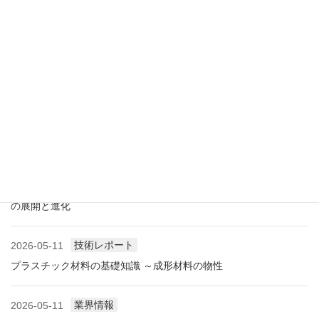
展示会情報
2026-07-18
展示会レポート 人とくるまのテクノロジー展2026 YOKOHAMA
に見る自動車用プラスチック材料・樹脂部品の動向
業界情報
2026-06-10
アメリカ成形業界状況（2026.06) ―雑誌から垣間見る―
展示会情報
2026-06-09
展示会レポート NEW環境展2026 プラスチックリサイクル技術
の展開と進化
技術レポート
2026-05-11
プラスチック材料の基礎知識 ～成形材料の物性
業界情報
2026-05-11