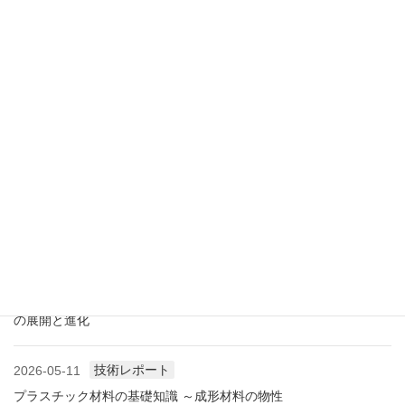
業界情報
2026-07-18
アメリカ成形業界状況（2026.07) ―雑誌から垣間見る―
展示会情報
2026-07-18
展示会レポート 人とくるまのテクノロジー展2026 YOKOHAMA
に見る自動車用プラスチック材料・樹脂部品の動向
業界情報
2026-06-10
アメリカ成形業界状況（2026.06) ―雑誌から垣間見る―
展示会情報
2026-06-09
展示会レポート NEW環境展2026 プラスチックリサイクル技術
の展開と進化
技術レポート
2026-05-11
プラスチック材料の基礎知識 ～成形材料の物性