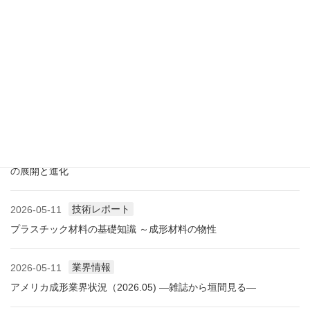
展示会情報
2026-07-18
展示会レポート 人とくるまのテクノロジー展2026 YOKOHAMA
に見る自動車用プラスチック材料・樹脂部品の動向
業界情報
2026-06-10
アメリカ成形業界状況（2026.06) ―雑誌から垣間見る―
展示会情報
2026-06-09
展示会レポート NEW環境展2026 プラスチックリサイクル技術
の展開と進化
技術レポート
2026-05-11
プラスチック材料の基礎知識 ～成形材料の物性
業界情報
2026-05-11
アメリカ成形業界状況（2026.05) ―雑誌から垣間見る―