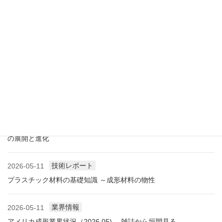
展示会情報
2026-07-18
展示会レポート 人とくるまのテクノロジー展2026 YOKOHAMA
に見る自動車用プラスチック材料・樹脂部品の動向
業界情報
2026-06-10
アメリカ成形業界状況（2026.06) ―雑誌から垣間見る―
展示会情報
2026-06-09
展示会レポート NEW環境展2026 プラスチックリサイクル技術
の展開と進化
技術レポート
2026-05-11
プラスチック材料の基礎知識 ～成形材料の物性
業界情報
2026-05-11
アメリカ成形業界状況（2026.05) ―雑誌から垣間見る―