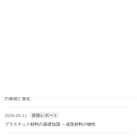
アメリカ成形業界状況（2026.07) ―雑誌から垣間見る―
展示会情報
2026-07-18
展示会レポート 人とくるまのテクノロジー展2026 YOKOHAMA
に見る自動車用プラスチック材料・樹脂部品の動向
業界情報
2026-06-10
アメリカ成形業界状況（2026.06) ―雑誌から垣間見る―
展示会情報
2026-06-09
展示会レポート NEW環境展2026 プラスチックリサイクル技術
の展開と進化
技術レポート
2026-05-11
プラスチック材料の基礎知識 ～成形材料の物性